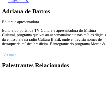
Palestrantes
Adriana de Barros
Editora e apresentadora
Editora do portal da TV Cultura e apresentadora do Mistura
Cultural, programa que vai ao ar semanalmente nas mídias digitais
da emissora e na rádio Cultura Brasil, onde entrevista nomes de
destaque da música brasileira. É integrante do programa Morde &
Assopra, às sextas-feiras, na Energia 97. É jurada de música da
APCA (Associação Paulista dos Críticos de Arte) e do Prêmio
Ver mais
Arcanjo de Cultura. Foi eleita uma das cinco melhores jornalistas
musicais do Brasil pelo WME Awards by Music2 em 2019, 2020 e
Palestrantes Relacionados
2022. Atuou 20 anos na área de Entretenimento do UOL, com
coordenação de coberturas de grandes festivais nacionais e
internacionais e do Carnaval.