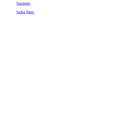
Summits
Saiba Mais
QUEM SOMOS
SUMMIT
CONFERÊNCIAS
MERCADOS
FESTIVALIA
SUGESTÃO DE CONTEÚDO
COMO CHEGAR