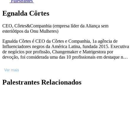
Palestrantes
Egnalda Côrtes
CEO, Côrtes&Companhia (empresa líder da Aliança sem
esteriótipos da Onu Mulheres)
Egnalda Côrtes é CEO da Côrtes e Companhia, 1a agência de
Influenciadores negros da América Latina, fundada 2015. Executiva
de negócios por profissão, Changemaker e Matrigestora por
devoção, foi considerada uma das 10 profissionais em destaque no
marketing pelo Meio & Mensagem. Seu pioneirismo e inovação , é
marco na “creators economy” , e movimenta bilhões nesse recorte
Ver mais
no mercado, feito lhe rendeu o reconhecimento pela Onu mulheres e
SMRISP, como “uma mulher emblemática que já tem seu legado
Palestrantes Relacionados
construído por ter sido pioneira no fomento econômico de
influenciadores negros na indústria digital”. Em 2023, sua empresa
ocupa cadeira de empresa líder no Programa Aliança sem
esteriótipos da Onu Mulheres.