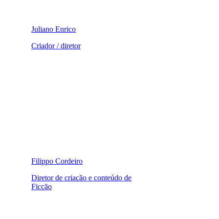
Juliano Enrico
Criador / diretor
Filippo Cordeiro
Diretor de criação e conteúdo de
Ficção