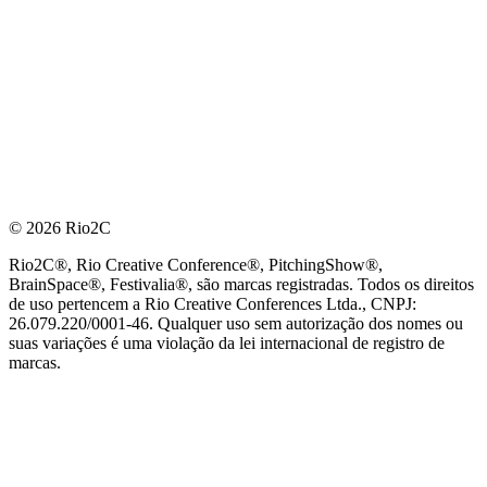
© 2026 Rio2C
Rio2C®, Rio Creative Conference®, PitchingShow®,
BrainSpace®, Festivalia®, são marcas registradas. Todos os direitos
de uso pertencem a Rio Creative Conferences Ltda., CNPJ:
26.079.220/0001-46. Qualquer uso sem autorização dos nomes ou
suas variações é uma violação da lei internacional de registro de
marcas.
PARCEIRO OFICIAL DE TECNOLOGIA