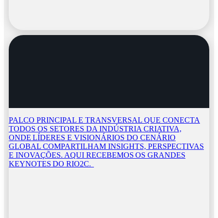
PALCO PRINCIPAL E TRANSVERSAL QUE CONECTA
TODOS OS SETORES DA INDÚSTRIA CRIATIVA,
ONDE LÍDERES E VISIONÁRIOS DO CENÁRIO
GLOBAL COMPARTILHAM INSIGHTS, PERSPECTIVAS
E INOVAÇÕES. AQUI RECEBEMOS OS GRANDES
KEYNOTES DO RIO2C.