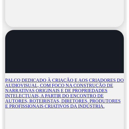
PALCO DEDICADO À CRIAÇÃO E AOS CRIADORES DO
AUDIOVISUAL, COM FOCO NA CONSTRUÇÃO DE
NARRATIVAS ORIGINAIS E DE PROPRIEDADES
INTELECTUAIS, A PARTIR DO ENCONTRO DE
AUTORES, ROTEIRISTAS, DIRETORES, PRODUTORES
E PROFISSIONAIS CRIATIVOS DA INDÚSTRIA.