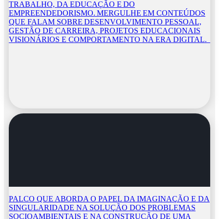
TRABALHO, DA EDUCAÇÃO E DO
EMPREENDEDORISMO. MERGULHE EM CONTEÚDOS
QUE FALAM SOBRE DESENVOLVIMENTO PESSOAL,
GESTÃO DE CARREIRA, PROJETOS EDUCACIONAIS
VISIONÁRIOS E COMPORTAMENTO NA ERA DIGITAL.
PALCO QUE ABORDA O PAPEL DA IMAGINAÇÃO E DA
SINGULARIDADE NA SOLUÇÃO DOS PROBLEMAS
SOCIOAMBIENTAIS E NA CONSTRUÇÃO DE UMA