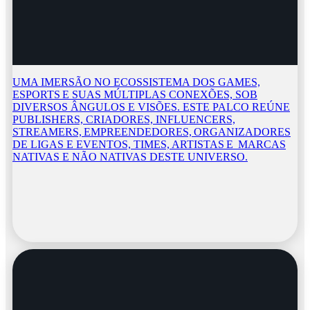
UMA IMERSÃO NO ECOSSISTEMA DOS GAMES,
ESPORTS E SUAS MÚLTIPLAS CONEXÕES, SOB
DIVERSOS ÂNGULOS E VISÕES. ESTE PALCO REÚNE
PUBLISHERS, CRIADORES, INFLUENCERS,
STREAMERS, EMPREENDEDORES, ORGANIZADORES
DE LIGAS E EVENTOS, TIMES, ARTISTAS E MARCAS
NATIVAS E NÃO NATIVAS DESTE UNIVERSO.