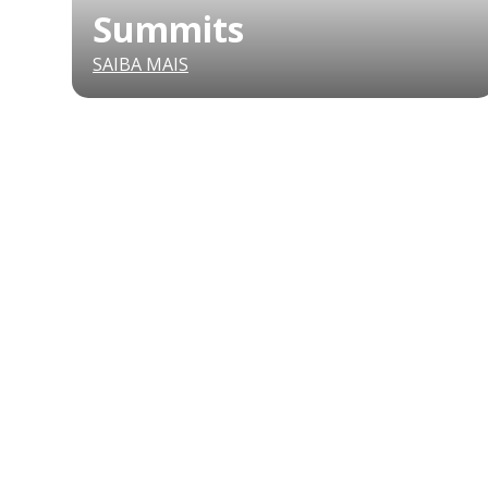
Summits
SAIBA MAIS
QUEM SOMOS
SUMMIT
CONFERÊNCIAS
MERCADOS
FESTIVALIA