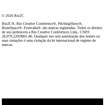
© 2026 Rio2C
Rio2C®, Rio Creative Conference®, PitchingShow®,
BrainSpace®, Festivalia®, são marcas registradas. Todos os direitos
de uso pertencem a Rio Creative Conferences Ltda., CNPJ:
26.079.220/0001-46. Qualquer uso sem autorização dos nomes ou
suas variações é uma violação da lei internacional de registro de
marcas.
PARCEIRO OFICIAL DE TECNOLOGIA