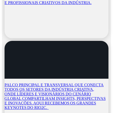
E PROFISSIONAIS CRIATIVOS DA INDÚSTRIA.
PALCO PRINCIPAL E TRANSVERSAL QUE CONECTA
TODOS OS SETORES DA INDÚSTRIA CRIATIVA,
ONDE LÍDERES E VISIONÁRIOS DO CENÁRIO
GLOBAL COMPARTILHAM INSIGHTS, PERSPECTIVAS
E INOVAÇÕES. AQUI RECEBEMOS OS GRANDES
KEYNOTES DO RIO2C.