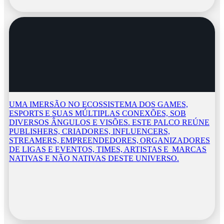
UMA IMERSÃO NO ECOSSISTEMA DOS GAMES,
ESPORTS E SUAS MÚLTIPLAS CONEXÕES, SOB
DIVERSOS ÂNGULOS E VISÕES. ESTE PALCO REÚNE
PUBLISHERS, CRIADORES, INFLUENCERS,
STREAMERS, EMPREENDEDORES, ORGANIZADORES
DE LIGAS E EVENTOS, TIMES, ARTISTAS E MARCAS
NATIVAS E NÃO NATIVAS DESTE UNIVERSO.