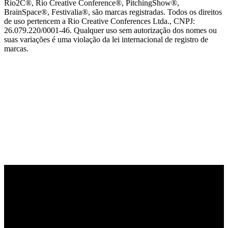
Rio2C®, Rio Creative Conference®, PitchingShow®,
BrainSpace®, Festivalia®, são marcas registradas. Todos os direitos
de uso pertencem a Rio Creative Conferences Ltda., CNPJ:
26.079.220/0001-46. Qualquer uso sem autorização dos nomes ou
suas variações é uma violação da lei internacional de registro de
marcas.
PARCEIRO OFICIAL DE TECNOLOGIA