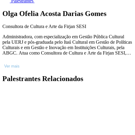
Palestrantes
Olga Ofelia Acosta Darias Gomes
Consultora de Cultura e Arte da Firjan SESI
Administradora, com especialização em Gestão Pública Cultural
pela UERJ e pós-graduada pelo Itaú Cultural em Gestão de Políticas
Culturais e em Gestão e Inovação em Instituições Culturais, pela
ABGC. Atua como Consultora de Cultura e Arte da Firjan SESI,
atua no desenvolvimento de projetos estratégicos da Gerência de
Cultura e Arte. Destacando a atuação no desenvolvimento do Edital
Ver mais
de Cultura Firjan SESI e Parcerias Institucionais, públicas e
privadas, para realização de projetos no âmbito da Cultura e da
Palestrantes Relacionados
Indústria Criativa.