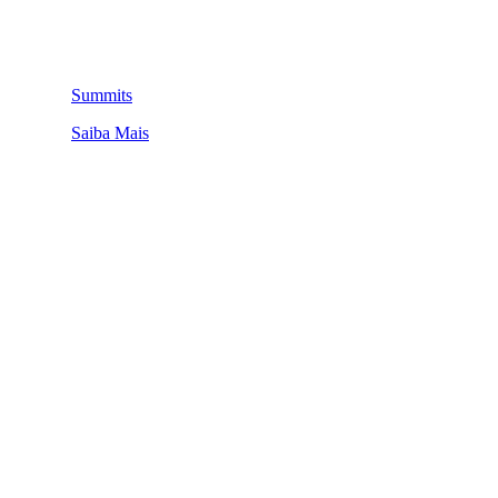
Summits
Saiba Mais
QUEM SOMOS
SUMMIT
CONFERÊNCIAS
MERCADOS
FESTIVALIA
SUGESTÃO DE CONTEÚDO