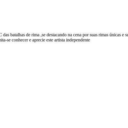
das batalhas de rima ,se destacando na cena por suas rimas únicas e 
o jovem periferico e a força de quem crê no seu sonho . Permita-se conhecer e aprecie este artista independente