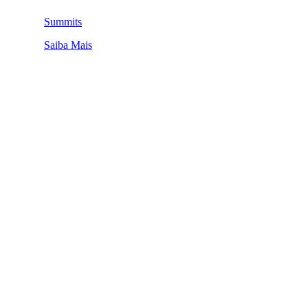
Summits
Saiba Mais
QUEM SOMOS
SUMMIT
CONFERÊNCIAS
MERCADOS
FESTIVALIA
SUGESTÃO DE CONTEÚDO
COMO CHEGAR