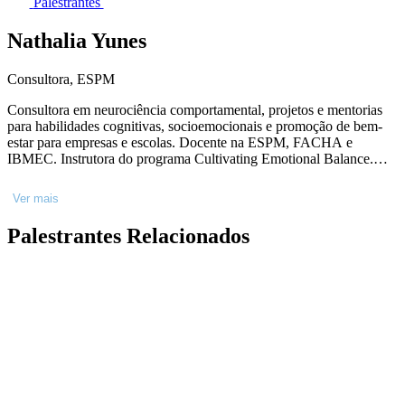
Palestrantes
Nathalia Yunes
Consultora, ESPM
Consultora em neurociência comportamental, projetos e mentorias
para habilidades cognitivas, socioemocionais e promoção de bem-
estar para empresas e escolas. Docente na ESPM, FACHA e
IBMEC. Instrutora do programa Cultivating Emotional Balance.
Professora Corações e Mentes - nível 1, ONG Gaia+ e SEE
Learning. Cursos livres sobre educação emocional. Pesquisadora e
Ver mais
diretora de pesquisa da Forebrain, por 8 anos atuou em projetos em
neuromarketing para grandes marcas. Pós-doutorado, Universidade
Palestrantes Relacionados
de Lyon, França, Doutora e Mestre em Química Biológica,
Biomédica, UFRJ. Pós-Graduação em Gestão Emocional nas
Organizações - Cultivating Emotional Balance, Instituto Einstein de
Ensino e Pesquisa.