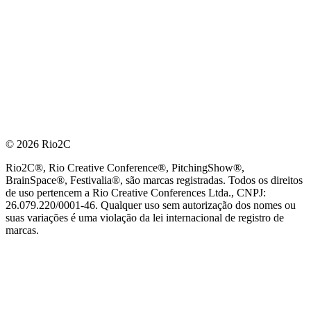
© 2026 Rio2C
Rio2C®, Rio Creative Conference®, PitchingShow®,
BrainSpace®, Festivalia®, são marcas registradas. Todos os direitos
de uso pertencem a Rio Creative Conferences Ltda., CNPJ:
26.079.220/0001-46. Qualquer uso sem autorização dos nomes ou
suas variações é uma violação da lei internacional de registro de
marcas.
PARCEIRO OFICIAL DE TECNOLOGIA