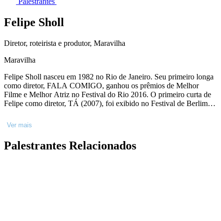
Palestrantes
Felipe Sholl
Diretor, roteirista e produtor, Maravilha
Maravilha
Felipe Sholl nasceu em 1982 no Rio de Janeiro. Seu primeiro longa
como diretor, FALA COMIGO, ganhou os prêmios de Melhor
Filme e Melhor Atriz no Festival do Rio 2016. O primeiro curta de
Felipe como diretor, TÁ (2007), foi exibido no Festival de Berlim e
ganhou o Teddy Award de Melhor Curta em 2008. Atualmente,
Felipe está finalizando seu segundo longa, RUAS DA GLÓRIA.
Ver mais
Como roteirista, é creditado em 11 títulos lançados e 2 em produção,
incluindo IL TRADITORE, de Marco Bellocchio (Cannes 2019),
Palestrantes Relacionados
CASA DE ANTIGUIDADES, de João Paulo Miranda Maria
(Cannes 2020), e M8 (2020), de Jefferson De, (Grande Prêmio do
Cinema Brasileiro de Melhor Roteiro Adaptado).