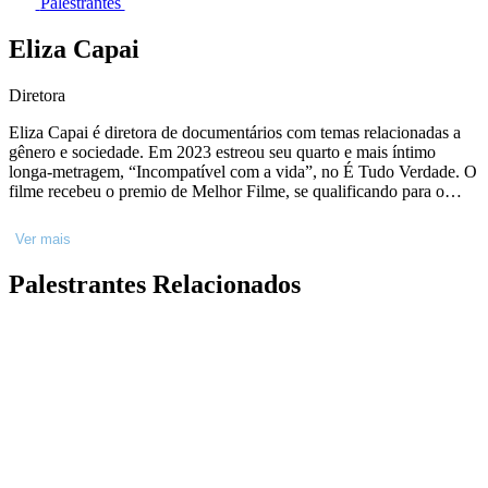
Palestrantes
Eliza Capai
Diretora
Eliza Capai é diretora de documentários com temas relacionadas a
gênero e sociedade. Em 2023 estreou seu quarto e mais íntimo
longa-metragem, “Incompatível com a vida”, no É Tudo Verdade. O
filme recebeu o premio de Melhor Filme, se qualificando para o
Oscar. Eliza assinou a direção da primeira série brasileira true crime
original Netflix. "Elize Matsunaga: Era uma vez um crime" (2020)
Ver mais
foi sucesso de público, pautando as redes sociais com debates sobre
relacionamento tóxico e machismo institucional. Seu terceiro longa,
Palestrantes Relacionados
"Espero tua (re)volta", estreou na Berlinale (2019), com os prêmios
da Anistia Internacional e o da Paz. Ele participou de mais de 120
festivais, e ganhou mais de 25 prêmios.