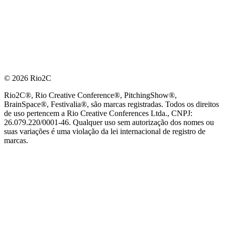
© 2026 Rio2C
Rio2C®, Rio Creative Conference®, PitchingShow®,
BrainSpace®, Festivalia®, são marcas registradas. Todos os direitos
de uso pertencem a Rio Creative Conferences Ltda., CNPJ:
26.079.220/0001-46. Qualquer uso sem autorização dos nomes ou
suas variações é uma violação da lei internacional de registro de
marcas.
PARCEIRO OFICIAL DE TECNOLOGIA