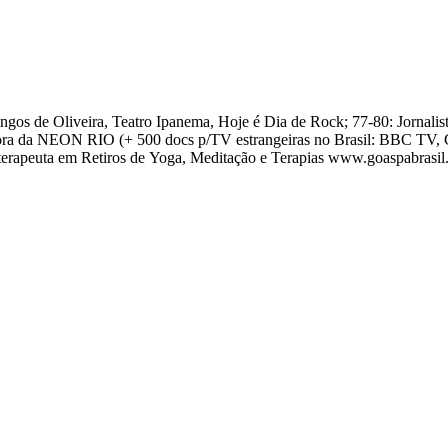
a de Rock; 77-80: Jornalista e Locutora na Radio BBC em Londres, UK; 80-82: Escola Cinema
etora da NEON RIO (+ 500 docs p/TV estrangeiras no Brasil: BBC TV
2010-2020: Fundadora e Diretora do Goa Spa Brasil, organizadora e terapeuta em Retiros de Yoga, Medit