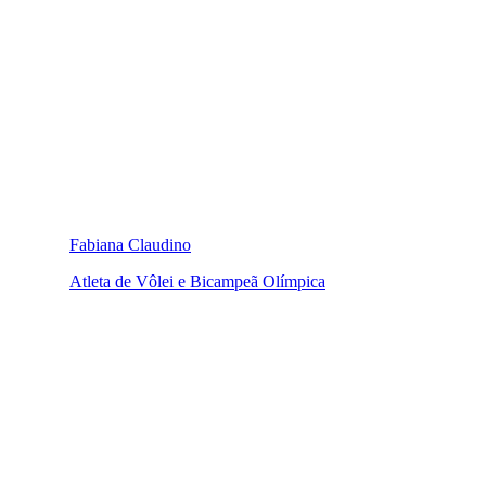
Fabiana Claudino
Atleta de Vôlei e Bicampeã Olímpica