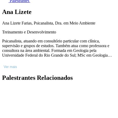
Palestrantes
Ana Lizete
Ana Lizete Farias, Psicanalista, Dra. em Meio Ambiente
Treinamento e Desenvolvimento
Psicanalista, atuando em consultório particular com clínica,
supervisão e grupos de estudos. Também atua como professora e
consultora na área ambiental. Formada em Geologia pela
Universidade Federal do Rio Grande do Sul; MSc em Geologia
Ambiental e PhD em Meio Ambiente e Desenvolvimento pela
Universidade Federal do Paraná. Trabalhou para diversas agências e
Ver mais
organismos internacionais da ONU; em Agências Federais, ONGs;
no Banco Real - Grupo Santander como especialista em Risco
Palestrantes Relacionados
Socioambiental. Na academia, pesquisa os aspectos acerca do
sofrimento psíquico e seus impactos socioambientais. Escreveu o
livro “Psicanálise e Meio Ambiente", Editora Medusa, 2021; é
autora e editora de artigos científicos.