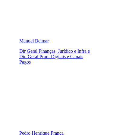
Manuel Belmar
Dir Geral Finanças, Jurídico e Infra e
Dir. Geral Prod. Digitais e Canais
Pagos
Pedro Henrique França