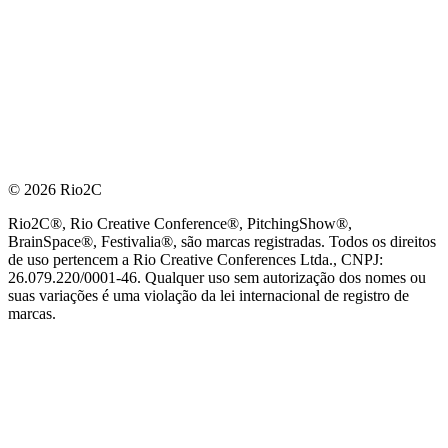
© 2026 Rio2C
Rio2C®, Rio Creative Conference®, PitchingShow®,
BrainSpace®, Festivalia®, são marcas registradas. Todos os direitos
de uso pertencem a Rio Creative Conferences Ltda., CNPJ:
26.079.220/0001-46. Qualquer uso sem autorização dos nomes ou
suas variações é uma violação da lei internacional de registro de
marcas.
PARCEIRO OFICIAL DE TECNOLOGIA