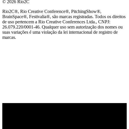
© 2026 Rio2C
Rio2C®, Rio Creative Conference®, PitchingShow®,
BrainSpace®, Festivalia®, são marcas registradas. Todos os direitos
de uso pertencem a Rio Creative Conferences Ltda., CNPJ:
26.079.220/0001-46. Qualquer uso sem autorização dos nomes ou
suas variações é uma violação da lei internacional de registro de
marcas.
PARCEIRO OFICIAL DE TECNOLOGIA