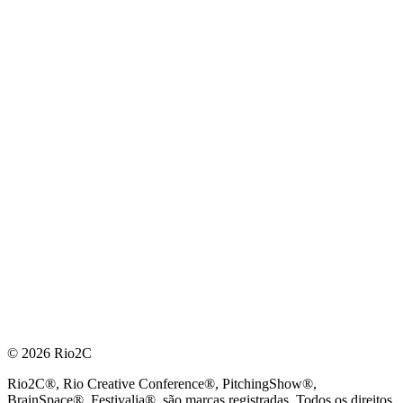
© 2026 Rio2C
Rio2C®, Rio Creative Conference®, PitchingShow®,
BrainSpace®, Festivalia®, são marcas registradas. Todos os direitos