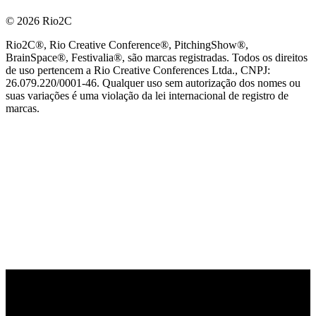
© 2026 Rio2C
Rio2C®, Rio Creative Conference®, PitchingShow®,
BrainSpace®, Festivalia®, são marcas registradas. Todos os direitos
de uso pertencem a Rio Creative Conferences Ltda., CNPJ:
26.079.220/0001-46. Qualquer uso sem autorização dos nomes ou
suas variações é uma violação da lei internacional de registro de
marcas.
PARCEIRO OFICIAL DE TECNOLOGIA