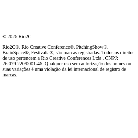
© 2026 Rio2C
Rio2C®, Rio Creative Conference®, PitchingShow®,
BrainSpace®, Festivalia®, são marcas registradas. Todos os direitos
de uso pertencem a Rio Creative Conferences Ltda., CNPJ:
26.079.220/0001-46. Qualquer uso sem autorização dos nomes ou
suas variações é uma violação da lei internacional de registro de
marcas.
PARCEIRO OFICIAL DE TECNOLOGIA