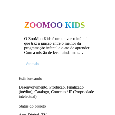
ZOOMOO KIDS
O ZooMoo Kids é um universo infantil
que traz a junção entre o melhor da
programação infantil e o ato de aprender.
Com a missão de levar ainda mais
entretenimento a todos os brasileiros,
nosso canal de TV apresenta uma
Ver mais
programação de qualidade e 100%
segura voltada a crianças de 0 a 8 que
ainda estão cultivando o
Está buscando
desenvolvimento da infância através de
grandes valores, como respeito, empatia
Desenvolvimento, Produção, Finalizado
e amizade. Está disponível na Claro (613
(inédito), Catálogo, Conceito / IP (Propriedade
- HD e 113 - SD), SKY (52 - SD),
intelectual)
VIVO (556 HD) e operadoras
independentes de todo o Brasil.
Status do projeto
App, Digital, TV