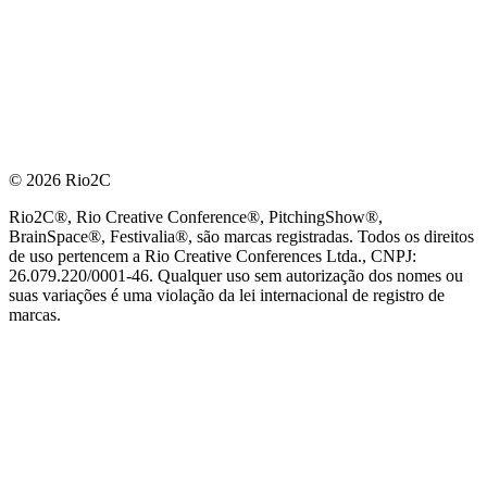
© 2026 Rio2C
Rio2C®, Rio Creative Conference®, PitchingShow®,
BrainSpace®, Festivalia®, são marcas registradas. Todos os direitos
de uso pertencem a Rio Creative Conferences Ltda., CNPJ:
26.079.220/0001-46. Qualquer uso sem autorização dos nomes ou
suas variações é uma violação da lei internacional de registro de
marcas.
PARCEIRO OFICIAL DE TECNOLOGIA