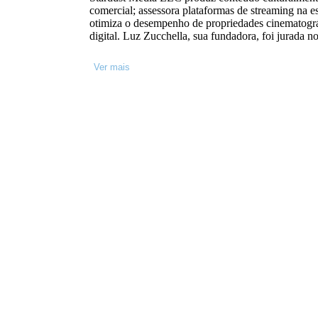
comercial; assessora plataformas de streaming na e
otimiza o desempenho de propriedades cinematográfi
digital. Luz Zucchella, sua fundadora, foi jurada 
Emmy International Awards. Iniciou sua carreira n
latino nos Estados Unidos, produziu mais de 30 fil
Ver mais
liderou o lançamento da Sky na Argentina, acumul
experiência em cinema e televisão, aquisição de c
negócios, produção e distribuição.