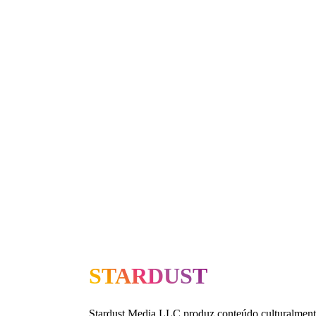
STARDUST
Stardust Media LLC produz conteúdo culturalment