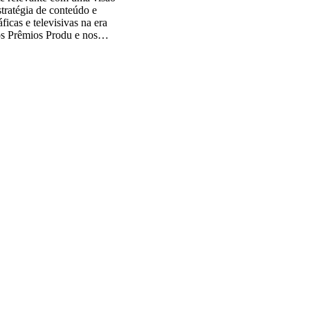
stratégia de conteúdo e
cas e televisivas na era
nos Prêmios Produ e nos
a televisão no mercado
mes e filmes para TV, e
ando mais de 20 anos de
onteúdo, desenvolvimento de