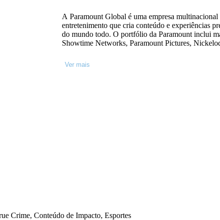
A Paramount Global é uma empresa multinacional d
entretenimento que cria conteúdo e experiências p
do mundo todo. O portfólio da Paramount inclui m
Showtime Networks, Paramount Pictures, Nicke
Central, BET, Paramount+ e Pluto TV. A empresa 
filmes e programas de TV mais extensos de todo 
Ver mais
desenvolver serviços inovadores de streaming e prod
Paramount também dispõe de recursos abundantes p
e publicidade.
True Crime, Conteúdo de Impacto, Esportes