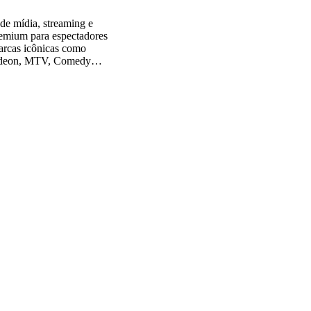
e mídia, streaming e
remium para espectadores
arcas icônicas como
lodeon, MTV, Comedy
tem um dos catálogos de
o mercado. Além de
utos de vídeo digital, a
ara produção, distribuição