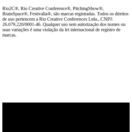
Rio2C®, Rio Creative Conference®, PitchingShow®,
BrainSpace®, Festivalia®, são marcas registradas. Todos os direitos
de uso pertencem a Rio Creative Conferences Ltda., CNPJ:
26.079.220/0001-46. Qualquer uso sem autorização dos nomes ou
suas variações é uma violação da lei internacional de registro de
marcas.
PARCEIRO OFICIAL DE TECNOLOGIA