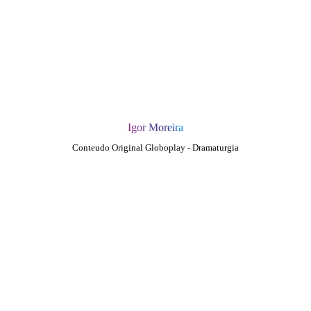
Igor Moreira
Conteudo Original Globoplay - Dramaturgia
QUEM SOMOS
SUMMIT
CONFERÊNCIAS
MERCADOS