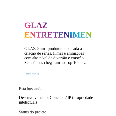
GLAZ
ENTRETENIMENTO
GLAZ é uma produtora dedicada à
criação de séries, filmes e animações
com alto nível de diversão e emoção.
Seus filmes chegaram ao Top 10 de
bilheteria nos cinemas brasileiros e
estiveram no Top 10 de streaming em
Ver mais
várias plataformas. Entre seus muitos
títulos estão a série “De Volta aos 15”
(Netflix, número 4 das séries mais
Está buscando
assistidas entre os programas de língua
não inglesa em fevereiro de 2022);
Desenvolvimento, Conceito / IP (Propriedade
“Rensga Hits” (Globoplay, número 1 na
intelectual)
Globo Brasil, atingindo 20 milhões de
lares em sua estreia), “O Caso Evandro”
Status do projeto
(Globoplay, recentemente indicado ao