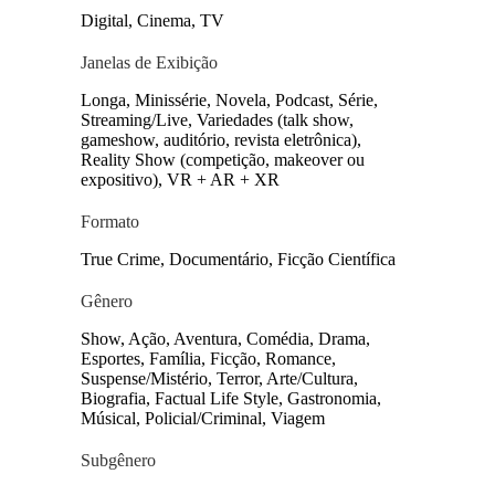
Emmy Internacional de Melhor Série
Digital, Cinema, TV
Documental) e os longas “Tô Ryca!”,
“Bem-vindos a Quixeramobim” e
Janelas de Exibição
“Esposa de Aluguel”.
Longa, Minissérie, Novela, Podcast, Série,
Streaming/Live, Variedades (talk show,
gameshow, auditório, revista eletrônica),
Reality Show (competição, makeover ou
expositivo), VR + AR + XR
Formato
True Crime, Documentário, Ficção Científica
Gênero
Show, Ação, Aventura, Comédia, Drama,
Esportes, Família, Ficção, Romance,
Suspense/Mistério, Terror, Arte/Cultura,
Biografia, Factual Life Style, Gastronomia,
Músical, Policial/Criminal, Viagem
Subgênero