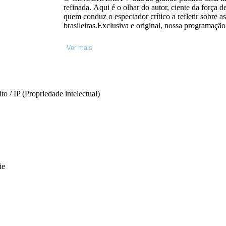
refinada. Aqui é o olhar do autor, ciente da força
quem conduz o espectador crítico a refletir sobre a
brasileiras.Exclusiva e original, nossa programaçã
Brasil para quem tem sede de conhecimento, de e
identidade.
Ver mais
to / IP (Propriedade intelectual)
ie