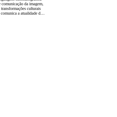
 de comunicação da imagem,
s transformações culturais
o comunica a atualidade do
mpoderamento e de