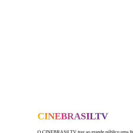
CINEBRASILTV
O CINEBRASiLTV traz ao grande público uma li