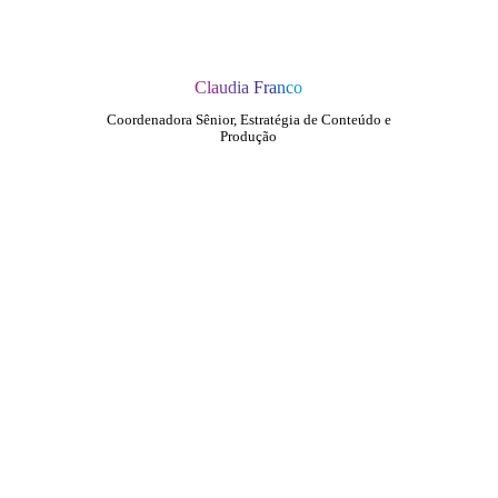
Claudia Franco
Coordenadora Sênior, Estratégia de Conteúdo e
Produção
QUEM SOMOS
SUMMIT
CONFERÊNCIAS
MERCADOS
FESTIVALIA
SUGESTÃO DE CONTEÚDO