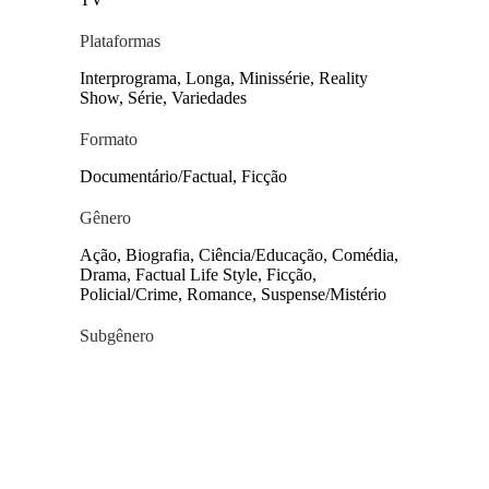
portfólio da Sony Pictures Television na
América Latina, uma companhia Sony
Plataformas
Pictures Entertainment.
Interprograma, Longa, Minissérie, Reality
Show, Série, Variedades
Formato
Documentário/Factual, Ficção
Gênero
Ação, Biografia, Ciência/Educação, Comédia,
Drama, Factual Life Style, Ficção,
Policial/Crime, Romance, Suspense/Mistério
Subgênero