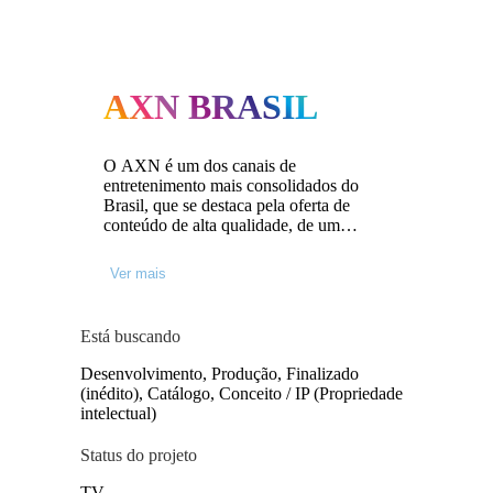
AXN BRASIL
O AXN é um dos canais de
entretenimento mais consolidados do
Brasil, que se destaca pela oferta de
conteúdo de alta qualidade, de um
gênero enigmático e ao mesmo tempo
sofisticado, que leva as mais profundas
Ver mais
emoções à sua audiência. A
programação do canal inclui as séries de
crime e investigação mais assistidas do
Está buscando
mundo, como N.C.I.S., Criminal Minds,
C.S.I., S.W.A.T., Hawaii Five-0 e
Desenvolvimento, Produção, Finalizado
aclamadas séries policiais francesas,
(inédito), Catálogo, Conceito / IP (Propriedade
como Candice Renoir, Bright Minds e
intelectual)
Balthazar. O AXN chega atualmente a
mais de 55 milhões de lares na América
Status do projeto
Latina e tem presença em mais de 18
países da região. O canal é parte do
TV