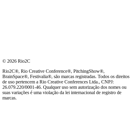
© 2026 Rio2C
Rio2C®, Rio Creative Conference®, PitchingShow®,
BrainSpace®, Festivalia®, são marcas registradas. Todos os direitos
de uso pertencem a Rio Creative Conferences Ltda., CNPJ:
26.079.220/0001-46. Qualquer uso sem autorização dos nomes ou
suas variações é uma violação da lei internacional de registro de
marcas.
PARCEIRO OFICIAL DE TECNOLOGIA