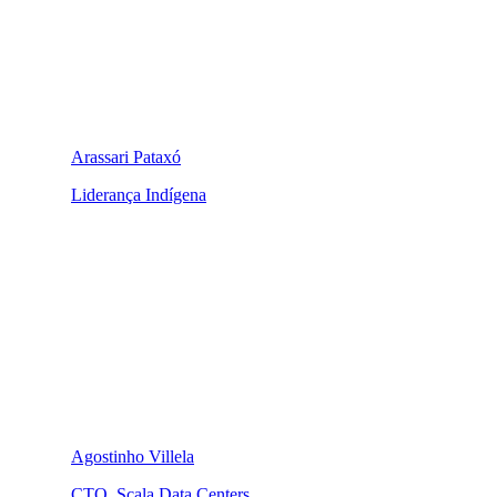
Arassari Pataxó
Liderança Indígena
Agostinho Villela
CTO, Scala Data Centers