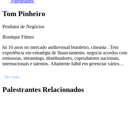
Palestrantes
Tom Pinheiro
Produtor de Negócios
Boutique Filmes
há 16 anos no mercado audiovisual brasileiro, cineasta . Tem
experiência em estratégia de financiamento, negocia acordos com
emissoras, streamings, distribuidores, coprodutores nacionais,
internacionais e talentos. Altamente hábil em gerenciar vários
projetos simultaneamente, é Mestre em Estudos Étnicos e Africanos
(UFBA), com pesquisa nas áreas de “Cinema Africano” e “Cinema
Ver mais
e Narrativas”. É também graduado em Comunicação e Multimeios
(PUC-SP) e Técnico em Direção Cinematográfica – Filmworks (A I
Palestrantes Relacionados
C) Como Produtor Executivo, acumula na bagagem a produção de
mais de 20 curtas, 3 séries documentais e 10 telefilmes para TV, é
Produtor de Negócios.