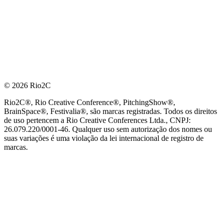
© 2026 Rio2C
Rio2C®, Rio Creative Conference®, PitchingShow®,
BrainSpace®, Festivalia®, são marcas registradas. Todos os direitos
de uso pertencem a Rio Creative Conferences Ltda., CNPJ:
26.079.220/0001-46. Qualquer uso sem autorização dos nomes ou
suas variações é uma violação da lei internacional de registro de
marcas.
PARCEIRO OFICIAL DE TECNOLOGIA