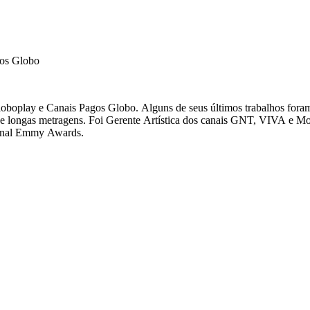
gos Globo
oboplay e Canais Pagos Globo. Alguns de seus últimos trabalhos foram 
 canais GNT, VIVA e Modo Viagem, implementando programas de variedades, reality shows,
dicações ao International Emmy Awards.