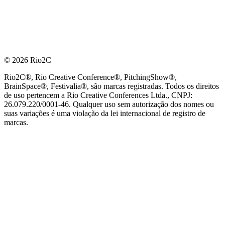
© 2026 Rio2C
Rio2C®, Rio Creative Conference®, PitchingShow®,
BrainSpace®, Festivalia®, são marcas registradas. Todos os direitos
de uso pertencem a Rio Creative Conferences Ltda., CNPJ:
26.079.220/0001-46. Qualquer uso sem autorização dos nomes ou
suas variações é uma violação da lei internacional de registro de
marcas.
PARCEIRO OFICIAL DE TECNOLOGIA