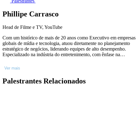
Palestrantes
Phillipe Carrasco
Head de Filme e TV, YouTube
Com um histórico de mais de 20 anos como Executivo em empresas
globais de mídia e tecnologia, atuou diretamente no planejamento
estratégico de negócios, liderando equipes de alto desempenho.
Especializado na indústria do entretenimento, com ênfase na
produção, distribuição e gestão de conteúdo em plataformas digitais,
incluindo OTT e VOD. Como investidor no mercado de economia
Ver mais
criativa, trabalha fomentando projetos audiovisuais . Reconhecido
por sua habilidade em negociações, seguem construindo parcerias
Palestrantes Relacionados
com artistas, produtores de conteúdo e executivos de mídia
tradicional e digital na América Latina.