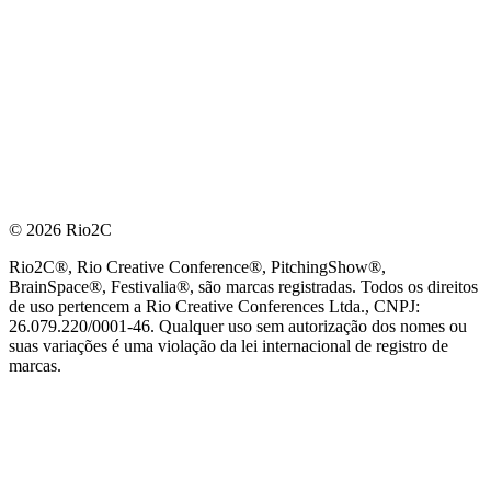
© 2026 Rio2C
Rio2C®, Rio Creative Conference®, PitchingShow®,
BrainSpace®, Festivalia®, são marcas registradas. Todos os direitos
de uso pertencem a Rio Creative Conferences Ltda., CNPJ:
26.079.220/0001-46. Qualquer uso sem autorização dos nomes ou
suas variações é uma violação da lei internacional de registro de
marcas.
PARCEIRO OFICIAL DE TECNOLOGIA