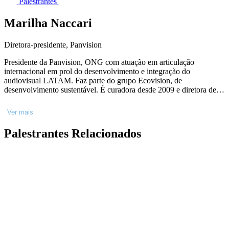
Palestrantes
Marilha Naccari
Diretora-presidente, Panvision
Presidente da Panvision, ONG com atuação em articulação
internacional em prol do desenvolvimento e integração do
audiovisual LATAM. Faz parte do grupo Ecovision, de
desenvolvimento sustentável. É curadora desde 2009 e diretora de
programação do FAM - Florianópolis Audiovisual Mercosul, o
festival no 28º ano tem formação, mercado, encontros e oito mostras
Ver mais
competitivas entre longas, curtas e videoclipes. Analista em fundos
de fomento internacionais e nacionais. Foi diretora do CBCa, Fórum
Palestrantes Relacionados
dos Festivais, Cinemateca Catarinense e agora é Conselheira
Honorária. 10 anos como professora de cinema. Doutoranda em
Engenharia e gestão do Conhecimento com foco em
sustentabilidade no audiovisual.