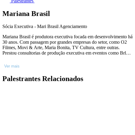
Palestrantes
Mariana Brasil
Sócia Executiva - Mari Brasil Agenciamento
Mariana Brasil é produtora executiva focada em desenvolvimento há
30 anos. Com passagem por grandes empresas do setor, como O2
Filmes, Movi & Arte, Maria Bonita, TV Cultura, entre outras.
Prestou consultorias de produção executiva em eventos como Brlab,
Icuman Lab, Porto Mídia, Frapa, e Festivais de Cinema. Atuou
como ponto de intersecção nas negociações entre players,
Ver mais
produtores e profissionais, expertise que levou à criação da Mari
Brasil Agenciamento, focada em representar talentos criativos e
Palestrantes Relacionados
conectá-los aos modelos de negócios de executivos das principais
empresas da indústria do entretenimento dentro e fora do país.