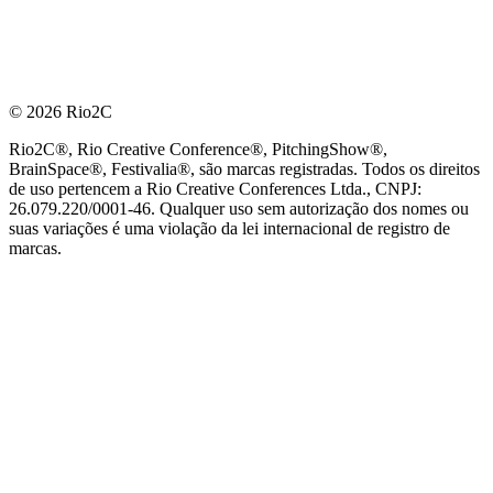
© 2026 Rio2C
Rio2C®, Rio Creative Conference®, PitchingShow®,
BrainSpace®, Festivalia®, são marcas registradas. Todos os direitos
de uso pertencem a Rio Creative Conferences Ltda., CNPJ:
26.079.220/0001-46. Qualquer uso sem autorização dos nomes ou
suas variações é uma violação da lei internacional de registro de
marcas.
PARCEIRO OFICIAL DE TECNOLOGIA