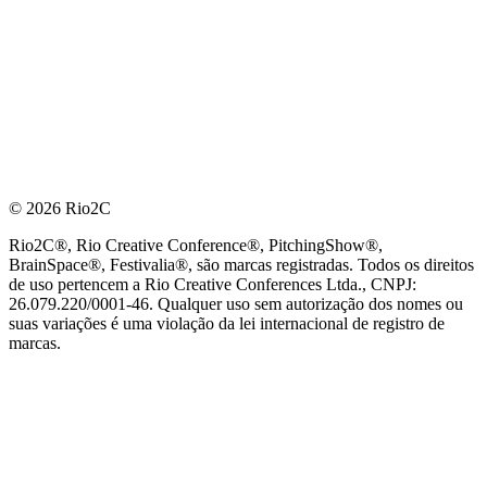
© 2026 Rio2C
Rio2C®, Rio Creative Conference®, PitchingShow®,
BrainSpace®, Festivalia®, são marcas registradas. Todos os direitos
de uso pertencem a Rio Creative Conferences Ltda., CNPJ:
26.079.220/0001-46. Qualquer uso sem autorização dos nomes ou
suas variações é uma violação da lei internacional de registro de
marcas.
PARCEIRO OFICIAL DE TECNOLOGIA