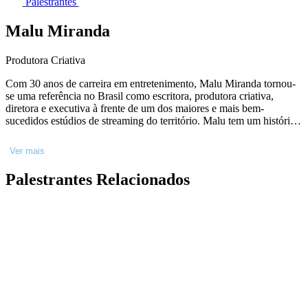
Palestrantes
Malu Miranda
Produtora Criativa
Com 30 anos de carreira em entretenimento, Malu Miranda tornou-
se uma referência no Brasil como escritora, produtora criativa,
diretora e executiva à frente de um dos maiores e mais bem-
sucedidos estúdios de streaming do território. Malu tem um histórico
de filmes e séries de grande impacto (trabalhando no criativo em
diferentes papéis ao longo dos anos) como “Cidade de Deus”,
Ver mais
“Tropa de Elite 1 e 2”, “Olga”, “Besouro”, “Mato Sem Cachorro”,
“DOM”, “Manhãs de Setembro”, “Cangaço Novo” e outros que
Palestrantes Relacionados
marcaram a indústria audiovisual brasileira e internacional. Como
Chefe de Originais locais da Amazon Studios, Malu produziu 35+
filmes e temporadas de série ao longo de 5 anos liderando o estúdio
no Brasil.