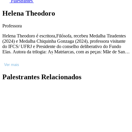
Palestrantes
Helena Theodoro
Professora
Helena Theodoro é escritora,Filósofa, recebeu Medalha Tiradentes
(2024) e Medalha Chiquinha Gonzaga (2024), professora visitante
do IFCS/ UFRJ e Presidente do conselho deliberativo do Fundo
Elas. Autora da trilogia: As Matriarcas, com as peças: Mãe de Santo,
Mãe Baiana e Mãe Preta. É autora do livro Mito e Espiritualidade:
Mulheres Negras (1996), Os Ibejis E O Carnaval (2009), Iansã:
Ver mais
rainha dos ventos e das tempestades (2010) e Martinho da Vila:
reflexos no espelho (2018).
Palestrantes Relacionados