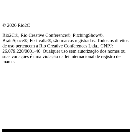
© 2026 Rio2C
Rio2C®, Rio Creative Conference®, PitchingShow®,
BrainSpace®, Festivalia®, são marcas registradas. Todos os direitos
de uso pertencem a Rio Creative Conferences Ltda., CNPJ:
26.079.220/0001-46. Qualquer uso sem autorização dos nomes ou
suas variações é uma violação da lei internacional de registro de
marcas.
PARCEIRO OFICIAL DE TECNOLOGIA