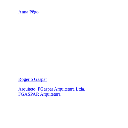
Anna Pêgo
Rogerio Gaspar
Arquiteto, FGaspar Arquitetura Ltda.
FGASPAR Arquitetura