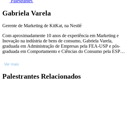
Palestrantes
Gabriela Varela
Gerente de Marketing de KitKat, na Nestlé
Com aproximadamente 10 anos de experiência em Marketing e
Inovação na indústria de bens de consumo, Gabriela Varela,
graduada em Administração de Empresas pela FEA-USP e pós-
graduada em Comportamento e Ciências do Consumo pela ESPM,
atua há 3 anos focada no desenvolvimento da marca KitKat® no
Brasil, por meio de novos produtos, estratégias de comunicação e
Ver mais
experiências para o público. Liderou a entrega de grandes
patrocínios e campanhas para a marca, como o Campeonato
Palestrantes Relacionados
Brasileiro de League of Legends e os festivais Rock in Rio e The
Town.