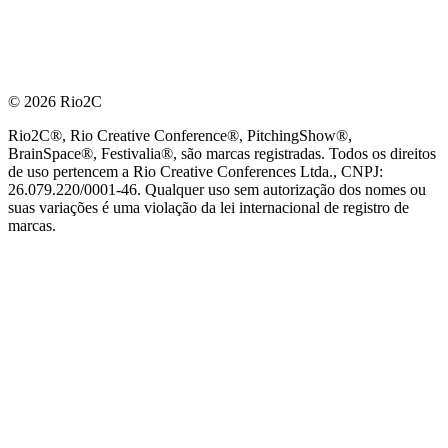
© 2026 Rio2C
Rio2C®, Rio Creative Conference®, PitchingShow®,
BrainSpace®, Festivalia®, são marcas registradas. Todos os direitos
de uso pertencem a Rio Creative Conferences Ltda., CNPJ:
26.079.220/0001-46. Qualquer uso sem autorização dos nomes ou
suas variações é uma violação da lei internacional de registro de
marcas.
PARCEIRO OFICIAL DE TECNOLOGIA