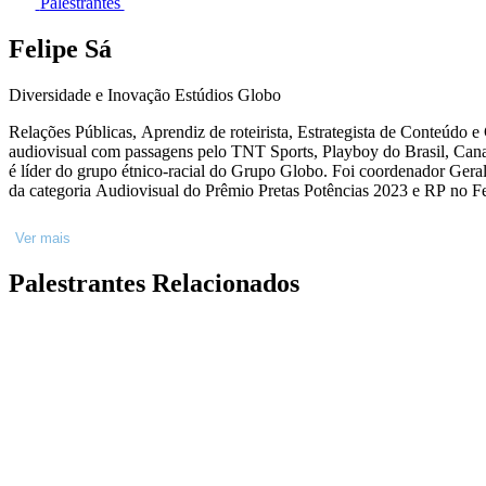
Palestrantes
Felipe Sá
Diversidade e Inovação Estúdios Globo
Relações Públicas, Aprendiz de roteirista, Estrategista de Conteúdo e Curador de Eventos. Formado em Relações Públicas pela UERJ e pós-graduado em Roteiro 
audiovisual com passagens pelo TNT Sports, Playboy do Brasil, Canal Brasil, Responsabilidade Social Globo e atualmente atua na área de Diversidade e Inovação em Conteúdo nos Estúdios Globo. Atualmente
é líder do grupo étnico-racial do Grupo Globo. Foi coordenador Geral do Negritudes 22, atuou em eventos como Mulheridades e Criança Esperança. Comitê de diversidade do Prêmio Multishow 202, Curador
da categoria Audiovisual do Prêmio Pretas Potências 2023 e RP no Fe
Ver mais
Palestrantes Relacionados