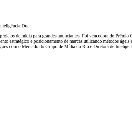
nteligência Due
do projetos de mídia para grandes anunciantes. Foi vencedora do Prêmi
amento estratégico e posicionamento de marcas utilizando métodos ágei
 da Due, também atua como membro do Teach the