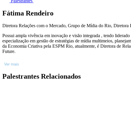
Palestrantes
Fátima Rendeiro
Diretora Relações com o Mercado, Grupo de Mídia do Rio, Diretora I
Possui ampla vivência em inovação e visão integrada , tendo lidera
especialização em gestão de estratégias de mídia multimeios, planej
da Economia Criativa pela ESPM Rio, atualmente, é Diretora de Relações com o Mercado do Grupo de Mídia do Rio e Diretora de Inteligencia de Mercado
Future.
Ver mais
Palestrantes Relacionados