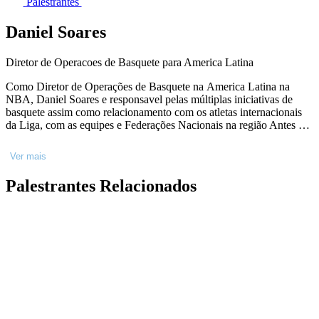
Palestrantes
Daniel Soares
Diretor de Operacoes de Basquete para America Latina
Como Diretor de Operações de Basquete na America Latina na
NBA, Daniel Soares e responsavel pelas múltiplas iniciativas de
basquete assim como relacionamento com os atletas internacionais
da Liga, com as equipes e Federações Nacionais na região Antes de
se juntar a NBA, Daniel trabalhou na Confederação Brasileira de
Basketball (CBB) como gerente de seleções responsável pelas
Ver mais
equipes masculina e feminina que classificaram para os Jogos
Olímpicos de Londres. Daniel e um ex estudante-atleta na
Palestrantes Relacionados
Universidade de George Washington. Depois da Faculdade, Daniel
seguiu jogando Basquete profissionalmente por 10 anos no Brasil e
na Europa.