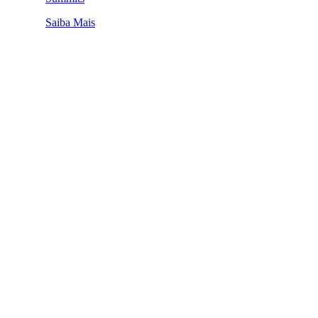
Saiba Mais
QUEM SOMOS
SUMMIT
CONFERÊNCIAS
MERCADOS
FESTIVALIA
SUGESTÃO DE CONTEÚDO
COMO CHEGAR
ONDE SE HOSPEDAR