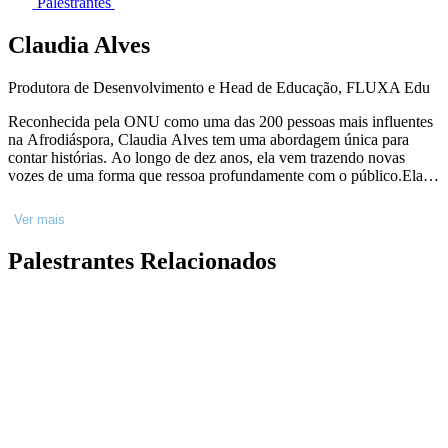
Palestrantes
Claudia Alves
Produtora de Desenvolvimento e Head de Educação, FLUXA Edu
Reconhecida pela ONU como uma das 200 pessoas mais influentes
na Afrodiáspora, Claudia Alves tem uma abordagem única para
contar histórias. Ao longo de dez anos, ela vem trazendo novas
vozes de uma forma que ressoa profundamente com o público.Ela é
pós graduada em gestão de inovação social no Quênia. Seu trabalho
é voltado para questões sociais e foi premiada pela série documental
Ver mais
#OFuturoÉFeminino (Globoplay). Em 2020, ela fez mestrado na
Universidade de Sussex. Na Netflix, ela liderou iniciativas para
Palestrantes Relacionados
desenvolvimento de talentos de streaming. Seu trabalho impactou
mais de 150 talentos. Ela é uma produtora de desenvolvimento que
inspira confiança em sua capacidade de moldar o futuro da indústria