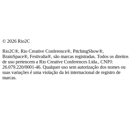
© 2026 Rio2C
Rio2C®, Rio Creative Conference®, PitchingShow®,
BrainSpace®, Festivalia®, são marcas registradas. Todos os direitos
de uso pertencem a Rio Creative Conferences Ltda., CNPJ:
26.079.220/0001-46. Qualquer uso sem autorização dos nomes ou
suas variações é uma violação da lei internacional de registro de
marcas.
PARCEIRO OFICIAL DE TECNOLOGIA