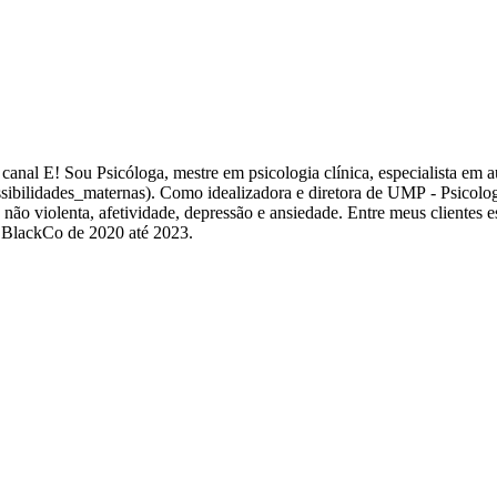
ibilidades_maternas). Como idealizadora e diretora de UMP - Psicolog
 Entre meus clientes estão Reserva, Arezzo, YouTube, Nestlé, Loreal, e outros. Estive
 BlackCo de 2020 até 2023.