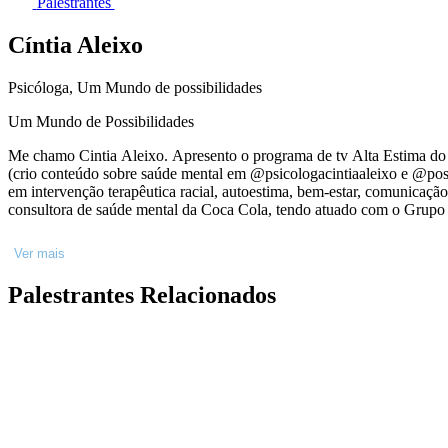
Palestrantes
Cíntia Aleixo
Psicóloga, Um Mundo de possibilidades
Um Mundo de Possibilidades
Me chamo Cintia Aleixo. Apresento o programa de tv Alta Estima do canal E! Sou Psicóloga, mestre em psicologia clínica, especialista em autoestima , perinatalidade. Hoje atuo tb como influenciadora digital
(crio conteúdo sobre saúde mental em @psicologacintiaaleixo e @poss
em intervenção terapêutica racial, autoestima, bem-estar, comunicação não violenta, afetividade, depressão e ansiedade.
consultora de saúde mental da Coca Cola, tendo atuado com o Grupo
Ver mais
Palestrantes Relacionados