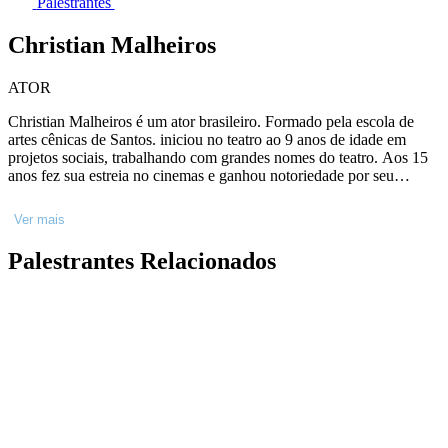
Palestrantes
Christian Malheiros
ATOR
Christian Malheiros é um ator brasileiro. Formado pela escola de
artes cênicas de Santos. iniciou no teatro ao 9 anos de idade em
projetos sociais, trabalhando com grandes nomes do teatro. Aos 15
anos fez sua estreia no cinemas e ganhou notoriedade por seu
trabalho no filme Sócrates, pelo qual foi indicado ao Independent
Spirit Awards de Melhor Ator e venceu um Prêmio APCA de
Ver mais
Melhor Ator em Cinema. Na televisão, Christian teve destaque nas
séries Sintonia e Sessão de Terapia (2021). Em 2021, foi aclamado
Palestrantes Relacionados
pela crítica por sua atuação no filme 7 Prisioneiros, da Netflix.