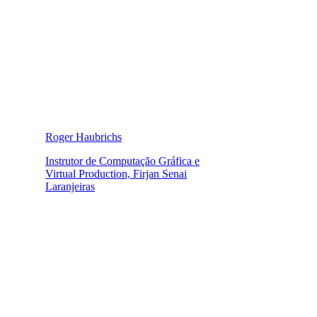
Roger Haubrichs
Instrutor de Computação Gráfica e
Virtual Production, Firjan Senai
Laranjeiras