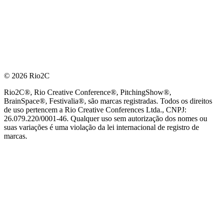
© 2026 Rio2C
Rio2C®, Rio Creative Conference®, PitchingShow®,
BrainSpace®, Festivalia®, são marcas registradas. Todos os direitos
de uso pertencem a Rio Creative Conferences Ltda., CNPJ:
26.079.220/0001-46. Qualquer uso sem autorização dos nomes ou
suas variações é uma violação da lei internacional de registro de
marcas.
PARCEIRO OFICIAL DE TECNOLOGIA