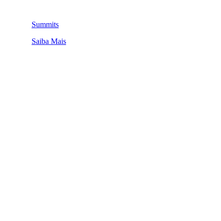
Summits
Saiba Mais
QUEM SOMOS
SUMMIT
CONFERÊNCIAS
MERCADOS
FESTIVALIA
SUGESTÃO DE CONTEÚDO
COMO CHEGAR