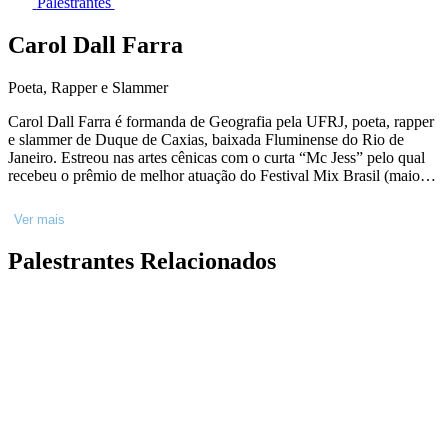
Palestrantes
Carol Dall Farra
Poeta, Rapper e Slammer
Carol Dall Farra é formanda de Geografia pela UFRJ, poeta, rapper
e slammer de Duque de Caxias, baixada Fluminense do Rio de
Janeiro. Estreou nas artes cênicas com o curta “Mc Jess” pelo qual
recebeu o prêmio de melhor atuação do Festival Mix Brasil (maior
festival LGBTQIAP+ da América Latina). Foi uma das convidadas
para realizar a primeira batalha de slam no Rock in Rio (2019). Teve
Ver mais
grande reconhecimento no âmbito literário pelo seu poema “Na
ponta do abismo”, tornando-a finalista no Slam das Minas RJ (2017)
Palestrantes Relacionados
e posteriormente publicado no livro “Querem nos calar: poemas para
serem lidos em voz alta.”