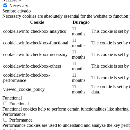
Necessary
Sempre ativado
Necessary cookies are absolutely essential for the website to function
Cookie
Duração
11
cookielawinfo-checkbox-analytics
This cookie is set b
months
11
cookielawinfo-checkbox-functional
The cookie is set by
months
11
cookielawinfo-checkbox-necessary
This cookie is set b
months
11
cookielawinfo-checkbox-others
This cookie is set b
months
cookielawinfo-checkbox-
11
This cookie is set b
performance
months
11
The cookie is set by
viewed_cookie_policy
months
data.
Functional
Functional
Functional cookies help to perform certain functionalities like sharing 
Performance
Performance
Performance cookies are used to understand and analyze the key perfor