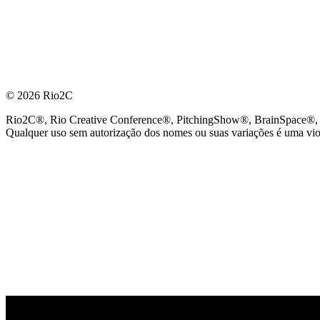
© 2026 Rio2C
Rio2C®, Rio Creative Conference®, PitchingShow®, BrainSpace®, Fes
Qualquer uso sem autorização dos nomes ou suas variações é uma viola
PARCEIRO OFICIAL DE TECNOLOGIA