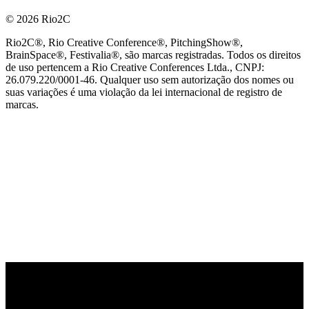
© 2026 Rio2C
Rio2C®, Rio Creative Conference®, PitchingShow®,
BrainSpace®, Festivalia®, são marcas registradas. Todos os direitos
de uso pertencem a Rio Creative Conferences Ltda., CNPJ:
26.079.220/0001-46. Qualquer uso sem autorização dos nomes ou
suas variações é uma violação da lei internacional de registro de
marcas.
PARCEIRO OFICIAL DE TECNOLOGIA