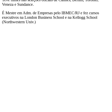
Veneza e Sundance.
É Mestre em Adm. de Empresas pelo IBMEC/RJ e fez cursos
executivos na London Business School e na Kellogg School
(Northwestern Univ.)
QUEM SOMOS
SUMMIT
CONFERÊNCIAS
MERCADOS