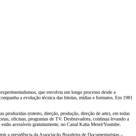
experimentalismos, que envolvia um longo processo desde a
companha a evolução técnica das bitolas, mídias e formatos. Em 1981
s produzidas (roteiro, direção, produção, direção de arte), em todas
adorias, oficinas, programas de TV. Desbravadora, continua levando a
 estão acessíveis gratuitamente, no Canal Katia Mesel/Youtube.
umir a presidência da Associação Brasileira de Documentaristas –