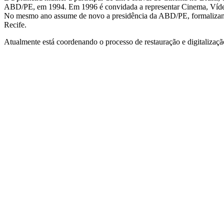
ABD/PE, em 1994. Em 1996 é convidada a representar Cinema, Vídeo 
No mesmo ano assume de novo a presidência da ABD/PE, formalizando
Recife.
Atualmente está coordenando o processo de restauração e digitaliza
QUEM SOMOS
SUMMIT
CONFERÊNCIAS
MERCADOS