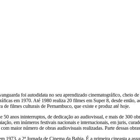
guarda foi autodidata no seu aprendizado cinematográfico, cheio de 
áficas em 1970. Até 1980 realiza 20 filmes em Super 8, desde então, a
de filmes culturais de Pernambuco, que existe e produz até hoje.
50 anos ininterruptos, de dedicação ao audiovisual, e mais de 300 obra
miação, em inúmeros festivais nacionais e internacionais, em juris, cur
 com maior número de obras audiovisuais realizadas. Parte dessas obras
 em 1973, a 2ª Jornada de Cinema da Bahia. É a primeira cineasta a ass