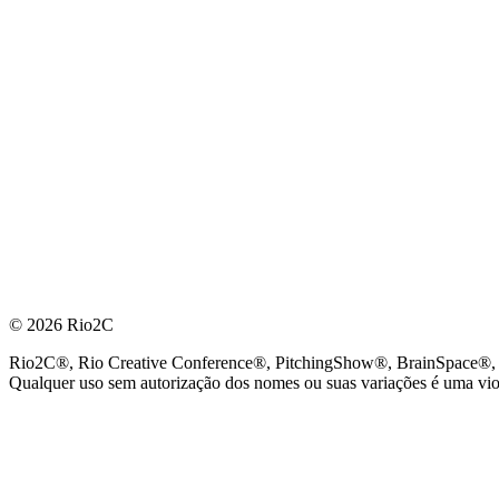
© 2026 Rio2C
Rio2C®, Rio Creative Conference®, PitchingShow®, BrainSpace®, Fes
Qualquer uso sem autorização dos nomes ou suas variações é uma viola
PARCEIRO OFICIAL DE TECNOLOGIA