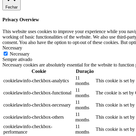
Fechar
Privacy Overview
This website uses cookies to improve your experience while you navigat
working of basic functionalities of the website. We also use third-pa
consent. You also have the option to opt-out of these cookies. But op
Necessary
Necessary
Sempre ativado
Necessary cookies are absolutely essential for the website to function
Cookie
Duração
11
cookielawinfo-checkbox-analytics
This cookie is set b
months
11
cookielawinfo-checkbox-functional
The cookie is set by
months
11
cookielawinfo-checkbox-necessary
This cookie is set b
months
11
cookielawinfo-checkbox-others
This cookie is set b
months
cookielawinfo-checkbox-
11
This cookie is set b
performance
months