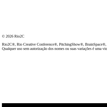
© 2026 Rio2C
Rio2C®, Rio Creative Conference®, PitchingShow®, BrainSpace®, Fes
Qualquer uso sem autorização dos nomes ou suas variações é uma viola
PARCEIRO OFICIAL DE TECNOLOGIA