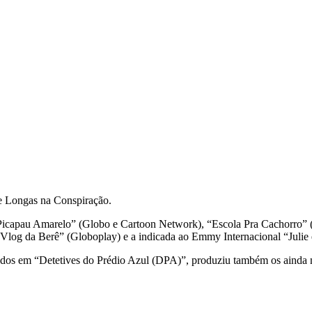
e Longas na Conspiração.
icapau Amarelo” (Globo e Cartoon Network), “Escola Pra Cachorro” 
Vlog
da
Berê
” (
Globoplay
) e a indicada ao Emmy Internacional “Juli
eados em “Detetives do
Prédio
Azul (DPA)”,
produziu
também os ainda n