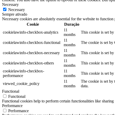
Necessary
Necessary
Sempre ativado
Necessary cookies are absolutely essential for the website to function
Cookie
Duração
11
cookielawinfo-checkbox-analytics
This cookie is set b
months
11
cookielawinfo-checkbox-functional
The cookie is set by
months
11
cookielawinfo-checkbox-necessary
This cookie is set b
months
11
cookielawinfo-checkbox-others
This cookie is set b
months
cookielawinfo-checkbox-
11
This cookie is set b
performance
months
11
The cookie is set by
viewed_cookie_policy
months
data.
Functional
Functional
Functional cookies help to perform certain functionalities like sharing 
Performance
Performance