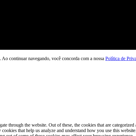
ção. Ao continuar navegando, você concorda com a nossa
Política de Priv
e through the website. Out of these, the cookies that are categorized a
rty cookies that help us analyze and understand how you use this websit
ting out of some of these cookies may affect your browsing experience.