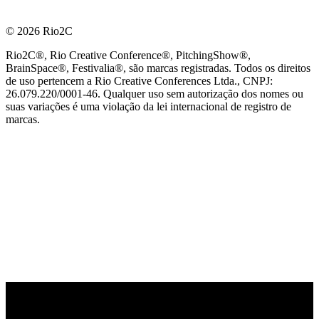
© 2026 Rio2C
Rio2C®, Rio Creative Conference®, PitchingShow®,
BrainSpace®, Festivalia®, são marcas registradas. Todos os direitos
de uso pertencem a Rio Creative Conferences Ltda., CNPJ:
26.079.220/0001-46. Qualquer uso sem autorização dos nomes ou
suas variações é uma violação da lei internacional de registro de
marcas.
PARCEIRO OFICIAL DE TECNOLOGIA