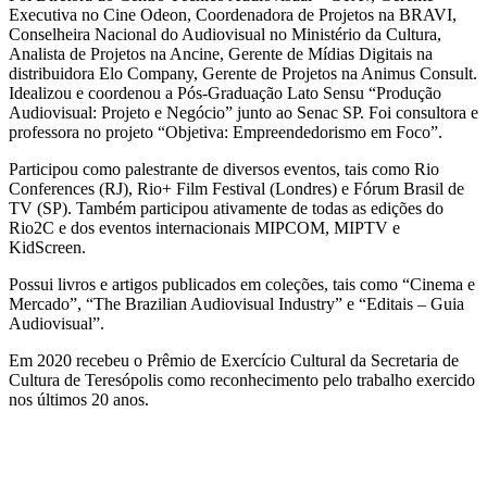
Executiva no Cine Odeon, Coordenadora de Projetos na BRAVI,
Conselheira Nacional do Audiovisual no Ministério da Cultura,
Analista de Projetos na Ancine, Gerente de Mídias Digitais na
distribuidora Elo
Company
, Gerente de Projetos na Animus
Consult
.
Idealizou e coordenou a Pós-Graduação Lato Sensu “Produção
Audiovisual: Projeto e Negócio” junto ao Senac SP.
Foi consultora e
professora no projeto “Objetiva: Empreendedorismo em Foco”.
Participou como palestrante de diversos eventos, tais como Rio
Conferences
(RJ), Rio+
Film
Festival (Londres) e Fórum Brasil de
TV (SP). Também participou ativamente de todas as edições do
Rio2C e dos eventos internacionais MIPCOM, MIPTV e
KidScreen
.
Possui livros e artigos publicados em coleções, tais como “Cinema e
Mercado”, “The
Brazilian
Audiovisual
Industry
” e “Editais – Guia
Audiovisual”.
Em 2020 recebeu o Prêmio de Exercício Cultural da Secretaria de
Cultura de Teresópolis como reconhecimento pelo trabalho exercido
nos últimos 20 anos.