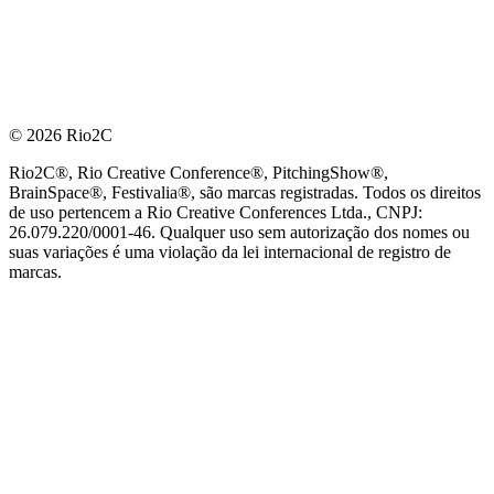
© 2026 Rio2C
Rio2C®, Rio Creative Conference®, PitchingShow®,
BrainSpace®, Festivalia®, são marcas registradas. Todos os direitos
de uso pertencem a Rio Creative Conferences Ltda., CNPJ:
26.079.220/0001-46. Qualquer uso sem autorização dos nomes ou
suas variações é uma violação da lei internacional de registro de
marcas.
PARCEIRO OFICIAL DE TECNOLOGIA