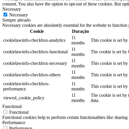
consent. You also have the option to opt-out of these cookies. But op
Necessary
Necessary
Sempre ativado
Necessary cookies are absolutely essential for the website to function
Cookie
Duração
11
cookielawinfo-checkbox-analytics
This cookie is set b
months
11
cookielawinfo-checkbox-functional
The cookie is set by
months
11
cookielawinfo-checkbox-necessary
This cookie is set b
months
11
cookielawinfo-checkbox-others
This cookie is set b
months
cookielawinfo-checkbox-
11
This cookie is set b
performance
months
11
The cookie is set by
viewed_cookie_policy
months
data.
Functional
Functional
Functional cookies help to perform certain functionalities like sharing 
Performance
Performance