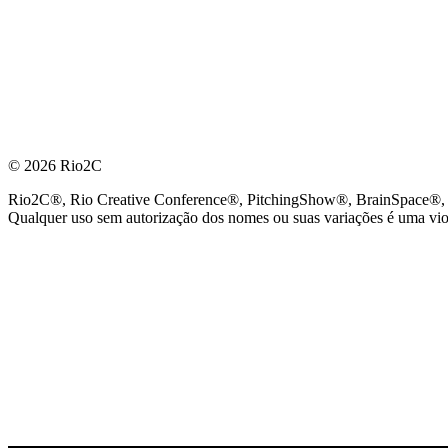
© 2026 Rio2C
Rio2C®, Rio Creative Conference®, PitchingShow®, BrainSpace®, Fes
Qualquer uso sem autorização dos nomes ou suas variações é uma viola
PARCEIRO OFICIAL DE TECNOLOGIA