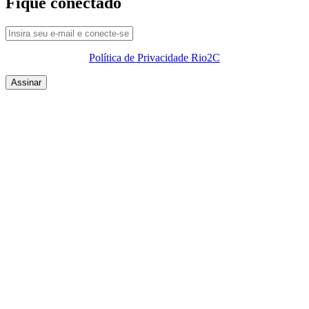
Fique conectado
Política de Privacidade Rio2C
QUEM SOMOS
SUMMIT
CONFERÊNCIAS
MERCADOS
FESTIVALIA
SUGESTÃO DE CONTEÚDO
COMO CHEGAR