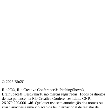
© 2026 Rio2C
Rio2C®, Rio Creative Conference®, PitchingShow®,
BrainSpace®, Festivalia®, são marcas registradas. Todos os direitos
de uso pertencem a Rio Creative Conferences Ltda., CNPJ:
26.079.220/0001-46. Qualquer uso sem autorização dos nomes ou
suas variações é uma violação da lei internacional de registro de