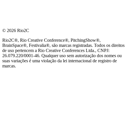
© 2026 Rio2C
Rio2C®, Rio Creative Conference®, PitchingShow®,
BrainSpace®, Festivalia®, são marcas registradas. Todos os direitos
de uso pertencem a Rio Creative Conferences Ltda., CNPJ:
26.079.220/0001-46. Qualquer uso sem autorização dos nomes ou
suas variações é uma violação da lei internacional de registro de
marcas.
PARCEIRO OFICIAL DE TECNOLOGIA